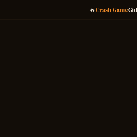
🔥
Crash Game
Gid